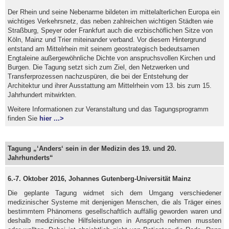
Der Rhein und seine Nebenarme bildeten im mittelalterlichen Europa ein
wichtiges Verkehrsnetz, das neben zahlreichen wichtigen Städten wie
Straßburg, Speyer oder Frankfurt auch die erzbischöflichen Sitze von
Köln, Mainz und Trier miteinander verband. Vor diesem Hintergrund
entstand am Mittelrhein mit seinem geostrategisch bedeutsamen
Engtaleine außergewöhnliche Dichte von anspruchsvollen Kirchen und
Burgen. Die Tagung setzt sich zum Ziel, den Netzwerken und
Transferprozessen nachzuspüren, die bei der Entstehung der
Architektur und ihrer Ausstattung am Mittelrhein vom 13. bis zum 15.
Jahrhundert mitwirkten.
Weitere Informationen zur Veranstaltung und das Tagungsprogramm
finden Sie
hier ...>
Tagung „‘Anders‘ sein in der Medizin des 19. und 20.
Jahrhunderts“
6.-7. Oktober 2016, Johannes Gutenberg-Universität Mainz
Die geplante Tagung widmet sich dem Umgang verschiedener
medizinischer Systeme mit denjenigen Menschen, die als Träger eines
bestimmtem Phänomens gesellschaftlich auffällig geworden waren und
deshalb medizinische Hilfsleistungen in Anspruch nehmen mussten