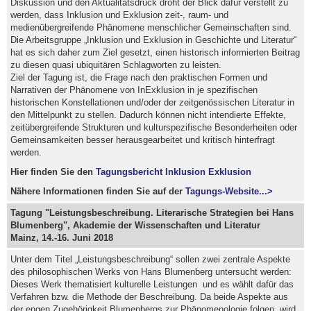
Diskussion und den Aktualitätsdruck droht der Blick dafür verstellt zu
werden, dass Inklusion und Exklusion zeit-, raum- und
medienübergreifende Phänomene menschlicher Gemeinschaften sind.
Die Arbeitsgruppe „Inklusion und Exklusion in Geschichte und Literatur“
hat es sich daher zum Ziel gesetzt, einen historisch informierten Beitrag
zu diesen quasi ubiquitären Schlagworten zu leisten.
Ziel der Tagung ist, die Frage nach den praktischen Formen und
Narrativen der Phänomene von InExklusion in je spezifischen
historischen Konstellationen und/oder der zeitgenössischen Literatur in
den Mittelpunkt zu stellen. Dadurch können nicht intendierte Effekte,
zeitübergreifende Strukturen und kulturspezifische Besonderheiten oder
Gemeinsamkeiten besser herausgearbeitet und kritisch hinterfragt
werden.
Hier finden Sie den
Tagungsbericht Inklusion Exklusion
Nähere Informationen finden Sie auf der
Tagungs-Website...>
Tagung "
Leistungsbeschreibung. Literarische Strategien bei Hans
Blumenberg", Akademie der Wissenschaften und Literatur
Mainz,
14.-16. Juni 2018
Unter dem Titel „Leistungsbeschreibung“ sollen zwei zentrale Aspekte
des philosophischen Werks von Hans Blumenberg untersucht werden:
Dieses Werk thematisiert kulturelle Leistungen und es wählt dafür das
Verfahren bzw. die Methode der Beschreibung. Da beide Aspekte aus
der engen Zugehörigkeit Blumenbergs zur Phänomenologie folgen, wird