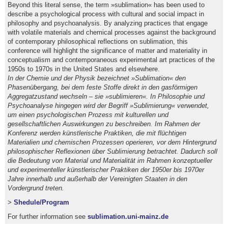
Beyond this literal sense, the term »sublimation« has been used to
describe a psychological process with cultural and social impact in
philosophy and psychoanalysis. By analyzing practices that engage
with volatile materials and chemical processes against the background
of contemporary philosophical reflections on sublimation, this
conference will highlight the significance of matter and materiality in
conceptualism and contemporaneous experimental art practices of the
1950s to 1970s in the United States and elsewhere.
In der Chemie und der Physik bezeichnet »Sublimation« den
Phasenübergang, bei dem feste Stoffe direkt in den gasförmigen
Aggregatzustand wechseln – sie »sublimieren«. In Philosophie und
Psychoanalyse hingegen wird der Begriff »Sublimierung« verwendet,
um einen psychologischen Prozess mit kulturellen und
gesellschaftlichen Auswirkungen zu beschreiben. Im Rahmen der
Konferenz werden künstlerische Praktiken, die mit flüchtigen
Materialien und chemischen Prozessen operieren, vor dem Hintergrund
philosophischer Reflexionen über Sublimierung betrachtet. Dadurch soll
die Bedeutung von Material und Materialität im Rahmen konzeptueller
und experimenteller künstlerischer Praktiken der 1950er bis 1970er
Jahre innerhalb und außerhalb der Vereinigten Staaten in den
Vordergrund treten.
>
Shedule/Program
For further information see
sublimation.uni-mainz.de