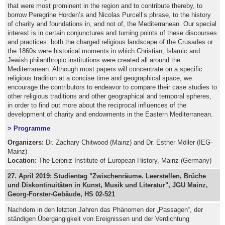
that were most prominent in the region and to contribute thereby, to
borrow Peregrine Horden’s and Nicolas Purcell’s phrase, to the history
of charity and foundations in, and not of, the Mediterranean. Our special
interest is in certain conjunctures and turning points of these discourses
and practices: both the charged religious landscape of the Crusades or
the 1860s were historical moments in which Christian, Islamic and
Jewish philanthropic institutions were created all around the
Mediterranean. Although most papers will concentrate on a specific
religious tradition at a concise time and geographical space, we
encourage the contributors to endeavor to compare their case studies to
other religious traditions and other geographical and temporal spheres,
in order to find out more about the reciprocal influences of the
development of charity and endowments in the Eastern Mediterranean.
> Programme
Organizers:
Dr. Zachary Chitwood (Mainz) and Dr. Esther Möller (IEG-
Mainz)
Location:
The Leibniz Institute of European History, Mainz (Germany)
27. April 2019: Studientag "Zwischenräume. Leerstellen, Brüche
und Diskontinuitäten in Kunst, Musik und Literatur", JGU Mainz,
Georg-Forster-Gebäude, HS 02-521
Nachdem in den letzten Jahren das Phänomen der „Passagen“, der
ständigen Übergängigkeit von Ereignissen und der Verdichtung