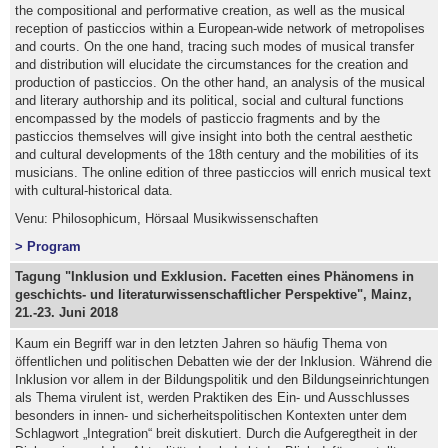
the compositional and performative creation, as well as the musical
reception of pasticcios within a European-wide network of metropolises
and courts. On the one hand, tracing such modes of musical transfer
and distribution will elucidate the circumstances for the creation and
production of pasticcios. On the other hand, an analysis of the musical
and literary authorship and its political, social and cultural functions
encompassed by the models of pasticcio fragments and by the
pasticcios themselves will give insight into both the central aesthetic
and cultural developments of the 18th century and the mobilities of its
musicians. The online edition of three pasticcios will enrich musical text
with cultural-historical data.
Venu: Philosophicum, Hörsaal Musikwissenschaften
> Program
Tagung "Inklusion und Exklusion. Facetten eines Phänomens in
geschichts- und literaturwissenschaftlicher Perspektive", Mainz,
21.-23. Juni 2018
Kaum ein Begriff war in den letzten Jahren so häufig Thema von
öffentlichen und politischen Debatten wie der der Inklusion. Während die
Inklusion vor allem in der Bildungspolitik und den Bildungseinrichtungen
als Thema virulent ist, werden Praktiken des Ein- und Ausschlusses
besonders in innen- und sicherheitspolitischen Kontexten unter dem
Schlagwort „Integration“ breit diskutiert. Durch die Aufgeregtheit in der