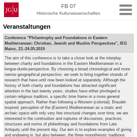
Zum
Johannes
FB 07
Inhalt
Gutenberg-
Historische Kulturwissenschaften
springen
Universität
Mainz
Veranstaltungen
Conference "Philantrophy and Foundations in Eastern
Mediterranean: Christian, Jewish and Muslim Perspectives", IEG
Mainz, 23.-24.05.2019
The aim of this conference is to take a closer look at the interplay
between charity and foundations in the Eastern Mediterranean in a
longue-durée-perspective. By choosing a broad chronological and more
narrow geographical perspective, we seek to bring together strands of
research that have until now been looked at separately. Although the
history of both charity and foundations has attracted significant
attention in the last twenty years, studies have either privileged a
certain religious tradition, a specific time frame or a more general
spatial approach. Rather than following a Western (colonial), Braudel-
inspired, perception of the (Eastern) Mediterranean as a static and
archaic space with only very few structural changes over time, we are
interested in the continuities and ruptures of discourses, practices,
structures and norms of philanthropy and foundations from Late
Antiquity until the present day. Our aim is to explore examples of giving
and endowing in, but also between, the three monotheistic traditions