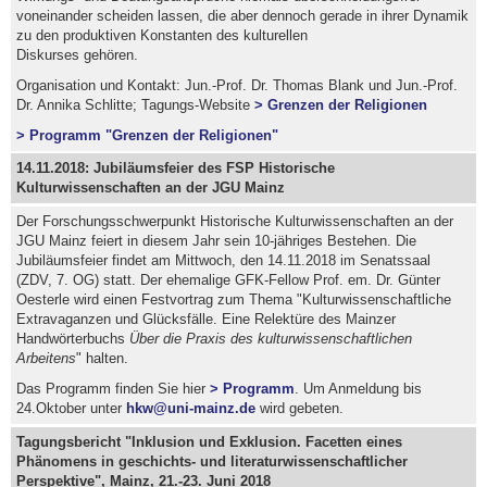
voneinander scheiden lassen, die aber dennoch gerade in ihrer Dynamik
zu den produktiven Konstanten des kulturellen
Diskurses gehören.
Organisation und Kontakt: Jun.-Prof. Dr. Thomas Blank und Jun.-Prof.
Dr. Annika Schlitte; Tagungs-Website
> Grenzen der Religionen
> Programm "Grenzen der Religionen"
14.11.2018: Jubiläumsfeier des FSP Historische
Kulturwissenschaften an der JGU Mainz
Der Forschungsschwerpunkt Historische Kulturwissenschaften an der
JGU Mainz feiert in diesem Jahr sein 10-jähriges Bestehen. Die
Jubiläumsfeier findet am Mittwoch, den 14.11.2018 im Senatssaal
(ZDV, 7. OG) statt. Der ehemalige GFK-Fellow Prof. em. Dr. Günter
Oesterle wird einen Festvortrag zum Thema "Kulturwissenschaftliche
Extravaganzen und Glücksfälle. Eine Relektüre des Mainzer
Handwörterbuchs
Über die Praxis des kulturwissenschaftlichen
Arbeitens
" halten.
Das Programm finden Sie hier
> Programm
. Um Anmeldung bis
24.Oktober unter
hkw@uni-mainz.de
wird gebeten.
Tagungsbericht "Inklusion und Exklusion. Facetten eines
Phänomens in geschichts- und literaturwissenschaftlicher
Perspektive", Mainz, 21.-23. Juni 2018