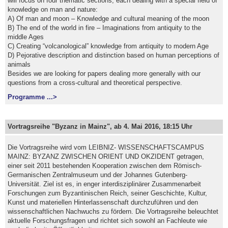
will focus on four thematic sections, each dealing with a special field of
knowledge on man and nature:
A) Of man and moon – Knowledge and cultural meaning of the moon
B) The end of the world in fire – Imaginations from antiquity to the
middle Ages
C) Creating “volcanological” knowledge from antiquity to modern Age
D) Pejorative description and distinction based on human perceptions of
animals
Besides we are looking for papers dealing more generally with our
questions from a cross-cultural and theoretical perspective.
Programme ...>
Vortragsreihe "Byzanz in Mainz", ab 4. Mai 2016, 18:15 Uhr
Die Vortragsreihe wird vom LEIBNIZ- WISSENSCHAFTSCAMPUS
MAINZ: BYZANZ ZWISCHEN ORIENT UND OKZIDENT getragen,
einer seit 2011 bestehenden Kooperation zwischen dem Römisch-
Germanischen Zentralmuseum und der Johannes Gutenberg-
Universität. Ziel ist es, in enger interdisziplinärer Zusammenarbeit
Forschungen zum Byzantinischen Reich, seiner Geschichte, Kultur,
Kunst und materiellen Hinterlassenschaft durchzuführen und den
wissenschaftlichen Nachwuchs zu fördern. Die Vortragsreihe beleuchtet
aktuelle Forschungsfragen und richtet sich sowohl an Fachleute wie