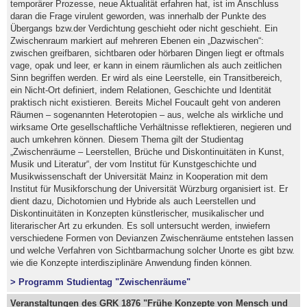
temporärer Prozesse, neue Aktualität erfahren hat, ist im Anschluss
daran die Frage virulent geworden, was innerhalb der Punkte des
Übergangs bzw.der Verdichtung geschieht oder nicht geschieht. Ein
Zwischenraum markiert auf mehreren Ebenen ein „Dazwischen“:
zwischen greifbaren, sichtbaren oder hörbaren Dingen liegt er oftmals
vage, opak und leer, er kann in einem räumlichen als auch zeitlichen
Sinn begriffen werden. Er wird als eine Leerstelle, ein Transitbereich,
ein Nicht-Ort definiert, indem Relationen, Geschichte und Identität
praktisch nicht existieren. Bereits Michel Foucault geht von anderen
Räumen – sogenannten Heterotopien – aus, welche als wirkliche und
wirksame Orte gesellschaftliche Verhältnisse reflektieren, negieren und
auch umkehren können. Diesem Thema gilt der Studientag
„Zwischenräume – Leerstellen, Brüche und Diskontinuitäten in Kunst,
Musik und Literatur“, der vom Institut für Kunstgeschichte und
Musikwissenschaft der Universität Mainz in Kooperation mit dem
Institut für Musikforschung der Universität Würzburg organisiert ist. Er
dient dazu, Dichotomien und Hybride als auch Leerstellen und
Diskontinuitäten in Konzepten künstlerischer, musikalischer und
literarischer Art zu erkunden. Es soll untersucht werden, inwiefern
verschiedene Formen von Devianzen Zwischenräume entstehen lassen
und welche Verfahren von Sichtbarmachung solcher Unorte es gibt bzw.
wie die Konzepte interdisziplinäre Anwendung finden können.
> Programm Studientag "Zwischenräume"
Veranstaltungen des GRK 1876 "Frühe Konzepte von Mensch und