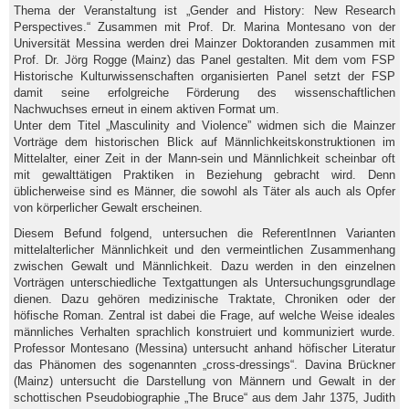
Thema der Veranstaltung ist „Gender and History: New Research
Perspectives.“ Zusammen mit Prof. Dr. Marina Montesano von der
Universität Messina werden drei Mainzer Doktoranden zusammen mit
Prof. Dr. Jörg Rogge (Mainz) das Panel gestalten. Mit dem vom FSP
Historische Kulturwissenschaften organisierten Panel setzt der FSP
damit seine erfolgreiche Förderung des wissenschaftlichen
Nachwuchses erneut in einem aktiven Format um.
Unter dem Titel „Masculinity and Violence” widmen sich die Mainzer
Vorträge dem historischen Blick auf Männlichkeitskonstruktionen im
Mittelalter, einer Zeit in der Mann-sein und Männlichkeit scheinbar oft
mit gewalttätigen Praktiken in Beziehung gebracht wird. Denn
üblicherweise sind es Männer, die sowohl als Täter als auch als Opfer
von körperlicher Gewalt erscheinen.
Diesem Befund folgend, untersuchen die ReferentInnen Varianten
mittelalterlicher Männlichkeit und den vermeintlichen Zusammenhang
zwischen Gewalt und Männlichkeit. Dazu werden in den einzelnen
Vorträgen unterschiedliche Textgattungen als Untersuchungsgrundlage
dienen. Dazu gehören medizinische Traktate, Chroniken oder der
höfische Roman. Zentral ist dabei die Frage, auf welche Weise ideales
männliches Verhalten sprachlich konstruiert und kommuniziert wurde.
Professor Montesano (Messina) untersucht anhand höfischer Literatur
das Phänomen des sogenannten „cross-dressings“. Davina Brückner
(Mainz) untersucht die Darstellung von Männern und Gewalt in der
schottischen Pseudobiographie „The Bruce“ aus dem Jahr 1375, Judith