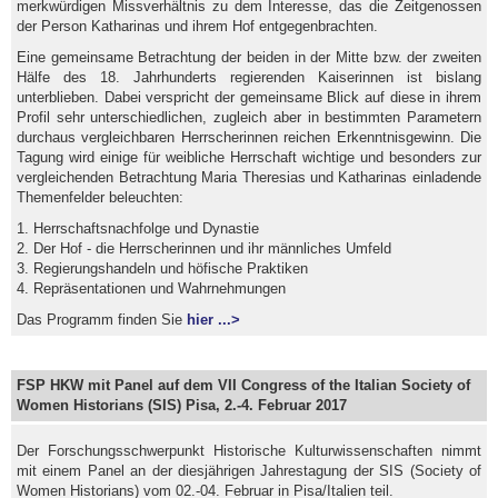
merkwürdigen Missverhältnis zu dem Interesse, das die Zeitgenossen
der Person Katharinas und ihrem Hof entgegenbrachten.
Eine gemeinsame Betrachtung der beiden in der Mitte bzw. der zweiten
Hälfe des 18. Jahrhunderts regierenden Kaiserinnen ist bislang
unterblieben. Dabei verspricht der gemeinsame Blick auf diese in ihrem
Profil sehr unterschiedlichen, zugleich aber in bestimmten Parametern
durchaus vergleichbaren Herrscherinnen reichen Erkenntnisgewinn. Die
Tagung wird einige für weibliche Herrschaft wichtige und besonders zur
vergleichenden Betrachtung Maria Theresias und Katharinas einladende
Themenfelder beleuchten:
1. Herrschaftsnachfolge und Dynastie
2. Der Hof - die Herrscherinnen und ihr männliches Umfeld
3. Regierungshandeln und höfische Praktiken
4. Repräsentationen und Wahrnehmungen
Das Programm finden Sie
hier ...>
FSP HKW mit Panel auf dem VII Congress of the Italian Society of
Women Historians (SIS) Pisa, 2.-4. Februar 2017
Der Forschungsschwerpunkt Historische Kulturwissenschaften nimmt
mit einem Panel an der diesjährigen Jahrestagung der SIS (Society of
Women Historians) vom 02.-04. Februar in Pisa/Italien teil.