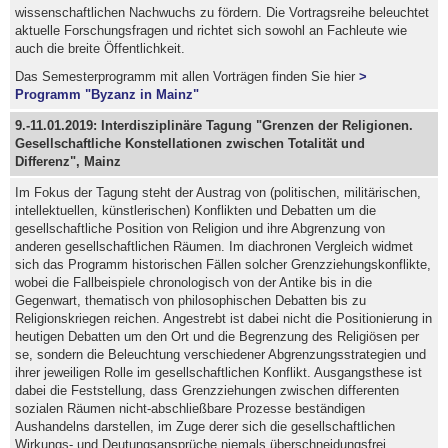
wissenschaftlichen Nachwuchs zu fördern. Die Vortragsreihe beleuchtet
aktuelle Forschungsfragen und richtet sich sowohl an Fachleute wie
auch die breite Öffentlichkeit.
Das Semesterprogramm mit allen Vorträgen finden Sie hier
>
Programm "Byzanz in Mainz"
9.-11.01.2019: Interdisziplinäre Tagung "Grenzen der Religionen.
Gesellschaftliche Konstellationen zwischen Totalität und
Differenz", Mainz
Im Fokus der Tagung steht der Austrag von (politischen, militärischen,
intellektuellen, künstlerischen) Konflikten und Debatten um die
gesellschaftliche Position von Religion und ihre Abgrenzung von
anderen gesellschaftlichen Räumen. Im diachronen Vergleich widmet
sich das Programm historischen Fällen solcher Grenzziehungskonflikte,
wobei die Fallbeispiele chronologisch von der Antike bis in die
Gegenwart, thematisch von philosophischen Debatten bis zu
Religionskriegen reichen. Angestrebt ist dabei nicht die Positionierung in
heutigen Debatten um den Ort und die Begrenzung des Religiösen per
se, sondern die Beleuchtung verschiedener Abgrenzungsstrategien und
ihrer jeweiligen Rolle im gesellschaftlichen Konflikt. Ausgangsthese ist
dabei die Feststellung, dass Grenzziehungen zwischen differenten
sozialen Räumen nicht-abschließbare Prozesse beständigen
Aushandelns darstellen, im Zuge derer sich die gesellschaftlichen
Wirkungs- und Deutungsansprüche niemals überschneidungsfrei