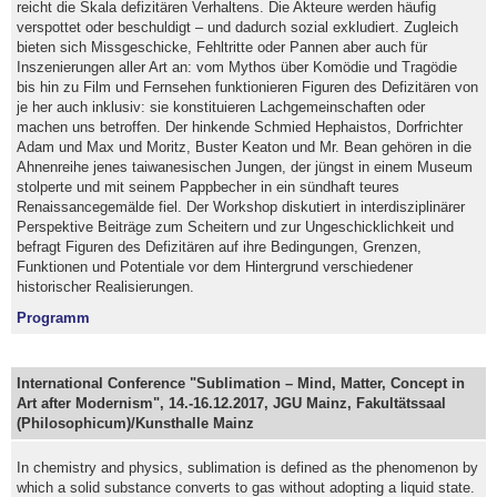
reicht die Skala defizitären Verhaltens. Die Akteure werden häufig
verspottet oder beschuldigt – und dadurch sozial exkludiert. Zugleich
bieten sich Missgeschicke, Fehltritte oder Pannen aber auch für
Inszenierungen aller Art an: vom Mythos über Komödie und Tragödie
bis hin zu Film und Fernsehen funktionieren Figuren des Defizitären von
je her auch inklusiv: sie konstituieren Lachgemeinschaften oder
machen uns betroffen. Der hinkende Schmied Hephaistos, Dorfrichter
Adam und Max und Moritz, Buster Keaton und Mr. Bean gehören in die
Ahnenreihe jenes taiwanesischen Jungen, der jüngst in einem Museum
stolperte und mit seinem Pappbecher in ein sündhaft teures
Renaissancegemälde fiel. Der Workshop diskutiert in interdisziplinärer
Perspektive Beiträge zum Scheitern und zur Ungeschicklichkeit und
befragt Figuren des Defizitären auf ihre Bedingungen, Grenzen,
Funktionen und Potentiale vor dem Hintergrund verschiedener
historischer Realisierungen.
Programm
International Conference "Sublimation – Mind, Matter, Concept in
Art after Modernism", 14.-16.12.2017, JGU Mainz, Fakultätssaal
(Philosophicum)/Kunsthalle Mainz
In chemistry and physics, sublimation is defined as the phenomenon by
which a solid substance converts to gas without adopting a liquid state.