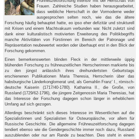
Frühneuzeitforschung intensiv mit der Herrschaft von
Frauen. Zahlreiche Studien haben herausgearbeitet,
dass weibliche Herrschaft in der Vormoderne weder
ausgesprochen selten noch, wie das die ältere
Forschung häufig behauptet hatte, eo ipso eher defizitär und strukturell
mit Krisen und einem Machtvakuum verbunden war. Nicht zuletzt sind
dank einer kulturalistisch motivierten Erweiterung des Politikbegriffs
manche Aktivitäten von Fürstinnen im Bereich der Patronage und
Repräsentation neubewertet worden oder überhaupt erst in den Blick der
Forschung gekommen.
Einen bemerkenswerten blinden Fleck in der mittlerweile üppig
blühenden Forschung zu frühneuzeitlichen Herrscherinnen markierte bis
zu den jüngst anlässlich ihres dreihundertsten Geburtstags
erschienenen Publikationen Maria Theresia, Herrscherin über das
habsburgische Länderkonglomerat und, als Gemahlin Franz' I., römisch-
deutsche Kaiserin (1717/40-1780). Katharina II., die Große, von
Russland (1729/62-1796), die jüngere Zeitgenossin Maria Theresias, hat
das Interesse der Forschung dagegen schon länger in erheblichem
Umfang auf sich gezogen.
Allerdings beschränkt sich dieses Interesse im Wesentlichen auf die
Spezialistinnen und Spezialisten für Osteuropäische, vor allem für
Russische Geschichte. Die allgemeine Frühneuzeitforschung dagegen
tendiert ebenso wie die Gendergeschichte immer noch dazu, Russland
auszublenden oder nur am Rande zu beachten. Dies steht in einem