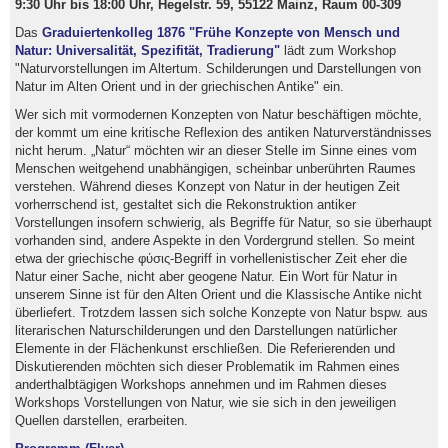
9:30 Uhr bis 18:00 Uhr, Hegelstr. 59, 55122 Mainz, Raum 00-309
Das
Graduiertenkolleg 1876 "Frühe Konzepte von Mensch und
Natur: Universalität, Spezifität, Tradierung"
lädt zum Workshop
"Naturvorstellungen im Altertum. Schilderungen und Darstellungen von
Natur im Alten Orient und in der griechischen Antike" ein.
Wer sich mit vormodernen Konzepten von Natur beschäftigen möchte,
der kommt um eine kritische Reflexion des antiken Naturverständnisses
nicht herum. „Natur“ möchten wir an dieser Stelle im Sinne eines vom
Menschen weitgehend unabhängigen, scheinbar unberührten Raumes
verstehen. Während dieses Konzept von Natur in der heutigen Zeit
vorherrschend ist, gestaltet sich die Rekonstruktion antiker
Vorstellungen insofern schwierig, als Begriffe für Natur, so sie überhaupt
vorhanden sind, andere Aspekte in den Vordergrund stellen. So meint
etwa der griechische φύσις-Begriff in vorhellenistischer Zeit eher die
Natur einer Sache, nicht aber geogene Natur. Ein Wort für Natur in
unserem Sinne ist für den Alten Orient und die Klassische Antike nicht
überliefert. Trotzdem lassen sich solche Konzepte von Natur bspw. aus
literarischen Naturschilderungen und den Darstellungen natürlicher
Elemente in der Flächenkunst erschließen. Die Referierenden und
Diskutierenden möchten sich dieser Problematik im Rahmen eines
anderthalbtägigen Workshops annehmen und im Rahmen dieses
Workshops Vorstellungen von Natur, wie sie sich in den jeweiligen
Quellen darstellen, erarbeiten.