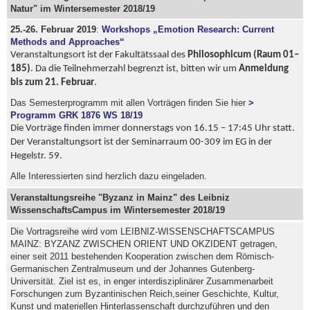
Natur" im Wintersemester 2018/19
25.-26. Februar 2019
:
Workshops „Emotion Research: Current
Methods and Approaches“
Veranstaltungsort ist der Fakultätssaal des
Philosophicum (Raum 01–
185)
.
Da die Teilnehmerzahl begrenzt ist, bitten wir um
Anmeldung
bis zum 21. Februar
.
Das Semesterprogramm mit allen Vorträgen finden Sie hier
>
Programm GRK 1876 WS 18/19
Die Vorträge finden immer donnerstags von 16.15 – 17:45 Uhr statt.
Der Veranstaltungsort ist der Seminarraum 00-309 im EG in der
Hegelstr. 59.
Alle Interessierten sind herzlich dazu eingeladen.
Veranstaltungsreihe "Byzanz in Mainz" des Leibniz
WissenschaftsCampus im Wintersemester 2018/19
Die Vortragsreihe wird vom LEIBNIZ-WISSENSCHAFTSCAMPUS
MAINZ: BYZANZ ZWISCHEN ORIENT UND OKZIDENT getragen,
einer seit 2011 bestehenden Kooperation zwischen dem Römisch-
Germanischen Zentralmuseum und der Johannes Gutenberg-
Universität. Ziel ist es, in enger interdisziplinärer Zusammenarbeit
Forschungen zum Byzantinischen Reich,seiner Geschichte, Kultur,
Kunst und materiellen Hinterlassenschaft durchzuführen und den