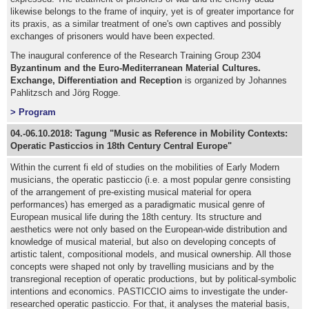
likewise belongs to the frame of inquiry, yet is of greater importance for
its praxis, as a similar treatment of one's own captives and possibly
exchanges of prisoners would have been expected.
The inaugural conference of the Research Training Group 2304
Byzantinum and the Euro-Mediterranean Material Cultures.
Exchange, Differentiation and Reception
is organized by Johannes
Pahlitzsch and Jörg Rogge.
> Program
04.-06.10.2018: Tagung "Music as Reference in Mobility Contexts:
Operatic Pasticcios in 18th Century Central Europe"
Within the current fi eld of studies on the mobilities of Early Modern
musicians, the operatic pasticcio (i.e. a most popular genre consisting
of the arrangement of pre-existing musical material for opera
performances) has emerged as a paradigmatic musical genre of
European musical life during the 18th century. Its structure and
aesthetics were not only based on the European-wide distribution and
knowledge of musical material, but also on developing concepts of
artistic talent, compositional models, and musical ownership. All those
concepts were shaped not only by travelling musicians and by the
transregional reception of operatic productions, but by political-symbolic
intentions and economics. PASTICCIO aims to investigate the under-
researched operatic pasticcio. For that, it analyses the material basis,