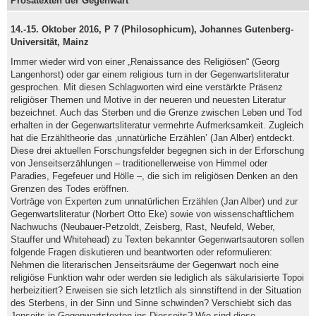
Prosatexten der Gegenwart"
14.-15. Oktober 2016, P 7 (Philosophicum), Johannes Gutenberg-
Universität, Mainz
Immer wieder wird von einer „Renaissance des Religiösen“ (Georg
Langenhorst) oder gar einem religious turn in der Gegenwartsliteratur
gesprochen. Mit diesen Schlagworten wird eine verstärkte Präsenz
religiöser Themen und Motive in der neueren und neuesten Literatur
bezeichnet. Auch das Sterben und die Grenze zwischen Leben und Tod
erhalten in der Gegenwartsliteratur vermehrte Aufmerksamkeit. Zugleich
hat die Erzähltheorie das ‚unnatürliche Erzählen’ (Jan Alber) entdeckt.
Diese drei aktuellen Forschungsfelder begegnen sich in der Erforschung
von Jenseitserzählungen – traditionellerweise von Himmel oder
Paradies, Fegefeuer und Hölle –, die sich im religiösen Denken an den
Grenzen des Todes eröffnen.
Vorträge von Experten zum unnatürlichen Erzählen (Jan Alber) und zur
Gegenwartsliteratur (Norbert Otto Eke) sowie von wissenschaftlichem
Nachwuchs (Neubauer-Petzoldt, Zeisberg, Rast, Neufeld, Weber,
Stauffer und Whitehead) zu Texten bekannter Gegenwartsautoren sollen
folgende Fragen diskutieren und beantworten oder reformulieren:
Nehmen die literarischen Jenseitsräume der Gegenwart noch eine
religiöse Funktion wahr oder werden sie lediglich als säkularisierte Topoi
herbeizitiert? Erweisen sie sich letztlich als sinnstiftend in der Situation
des Sterbens, in der Sinn und Sinne schwinden? Verschiebt sich das
Jenseits in Gegenwartstexten ins Diesseits? Wie sind diese