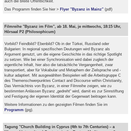
auch die breite Öffentlichkeit.
Das Programm finden Sie hier >
Flyer "Byzanz in Mainz"
(pdf)
Filmreihe "Byzanz im Film", ab 18. Mai, je mittwochs, 18:15 Uhr,
Hörsaal P2 (Philosophicum)
Vorbild? Feindbild? Ebenbild? Ob in der Türkei, Russland oder
Bulgarien: In regional spezifischen Deutungen wird Byzanz als
Argument genutzt, um die eigene Geschichte in das richtige Spotlight
zu setzen. Wie bei einer Synchronisation wird dabei zugleich der
eigentliche Inhalt, hier also die tatsächliche Vergangenheit, zwar
transportiert, aber für Vokabular und Metaphern der Zielsprache und -
kultur adaptiert. Mit ausgewählten Beispielen will die Arbeitsgruppe C
des Themenschwerpunktes Contact and Discourse within Christianity,
Das Vermächtnis von Byzanz, in einer Filmreihe zeigen, wie zu
bestimmten Anlässen Byzanz „gedreht“ wird, damit es zur Sinnstiftung
und Festigung der eigenen Identität der Gegenwart beitragen kann.
Weitere Informationen zu den gezeigten Filmen finden Sie im
Programm
(jpg).
Tagung "Church Building in Cyprus (4th to 7th Centuries) – a