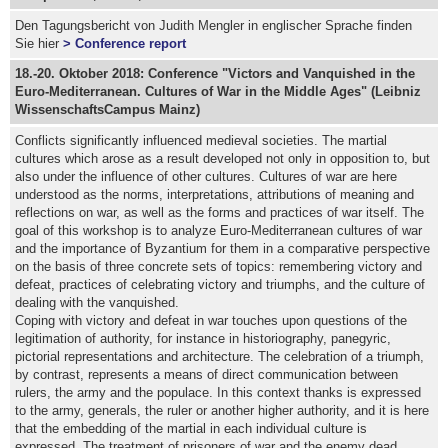
Den Tagungsbericht von Judith Mengler in englischer Sprache finden
Sie hier
> Conference report
18.-20. Oktober 2018: Conference "Victors and Vanquished in the
Euro-Mediterranean. Cultures of War in the Middle Ages" (Leibniz
WissenschaftsCampus Mainz)
Conflicts significantly influenced medieval societies. The martial
cultures which arose as a result developed not only in opposition to, but
also under the influence of other cultures. Cultures of war are here
understood as the norms, interpretations, attributions of meaning and
reflections on war, as well as the forms and practices of war itself.
The
goal of this workshop is to analyze Euro-Mediterranean cultures of war
and the importance of Byzantium for them in a comparative perspective
on the basis of three concrete sets of topics: remembering victory and
defeat, practices of celebrating victory and triumphs, and the culture of
dealing with the vanquished.
Coping with victory and defeat in war touches upon questions of the
legitimation of authority, for instance in historiography, panegyric,
pictorial representations and architecture. The celebration of a triumph,
by contrast, represents a means of direct communication between
rulers, the army and the populace. In this context thanks is expressed
to the army, generals, the ruler or another higher authority, and it is here
that the embedding of the martial in each individual culture is
expressed. The treatment of prisoners of war and the enemy dead