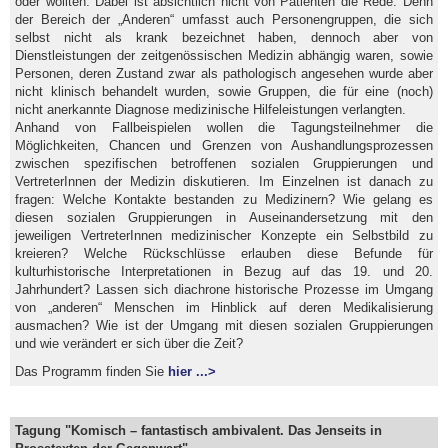
oder wollten. Dabei ist absichtlich nicht von Patienten die Rede. Denn
der Bereich der „Anderen“ umfasst auch Personengruppen, die sich
selbst nicht als krank bezeichnet haben, dennoch aber von
Dienstleistungen der zeitgenössischen Medizin abhängig waren, sowie
Personen, deren Zustand zwar als pathologisch angesehen wurde aber
nicht klinisch behandelt wurden, sowie Gruppen, die für eine (noch)
nicht anerkannte Diagnose medizinische Hilfeleistungen verlangten.
Anhand von Fallbeispielen wollen die Tagungsteilnehmer die
Möglichkeiten, Chancen und Grenzen von Aushandlungsprozessen
zwischen spezifischen betroffenen sozialen Gruppierungen und
VertreterInnen der Medizin diskutieren. Im Einzelnen ist danach zu
fragen: Welche Kontakte bestanden zu Medizinern? Wie gelang es
diesen sozialen Gruppierungen in Auseinandersetzung mit den
jeweiligen VertreterInnen medizinischer Konzepte ein Selbstbild zu
kreieren? Welche Rückschlüsse erlauben diese Befunde für
kulturhistorische Interpretationen in Bezug auf das 19. und 20.
Jahrhundert? Lassen sich diachrone historische Prozesse im Umgang
von „anderen“ Menschen im Hinblick auf deren Medikalisierung
ausmachen? Wie ist der Umgang mit diesen sozialen Gruppierungen
und wie verändert er sich über die Zeit?
Das Programm finden Sie
hier ...>
Tagung "Komisch – fantastisch ambivalent. Das Jenseits in