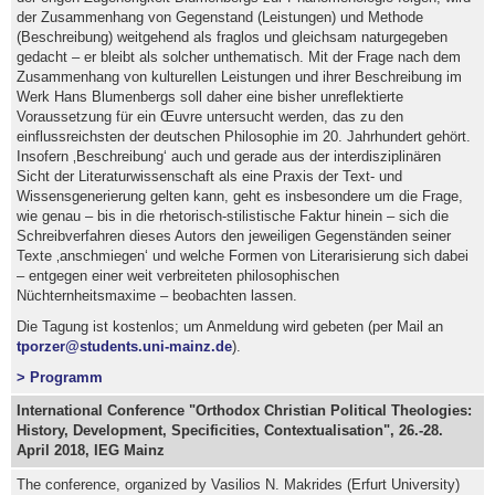
der Zusammenhang von Gegenstand (Leistungen) und Methode
(Beschreibung) weitgehend als fraglos und gleichsam naturgegeben
gedacht – er bleibt als solcher unthematisch. Mit der Frage nach dem
Zusammenhang von kulturellen Leistungen und ihrer Beschreibung im
Werk Hans Blumenbergs soll daher eine bisher unreflektierte
Voraussetzung für ein Œuvre untersucht werden, das zu den
einflussreichsten der deutschen Philosophie im 20. Jahrhundert gehört.
Insofern ‚Beschreibung‘ auch und gerade aus der interdisziplinären
Sicht der Literaturwissenschaft als eine Praxis der Text- und
Wissensgenerierung gelten kann, geht es insbesondere um die Frage,
wie genau – bis in die rhetorisch-stilistische Faktur hinein – sich die
Schreibverfahren dieses Autors den jeweiligen Gegenständen seiner
Texte ‚anschmiegen‘ und welche Formen von Literarisierung sich dabei
– entgegen einer weit verbreiteten philosophischen
Nüchternheitsmaxime – beobachten lassen.
Die Tagung ist kostenlos; um Anmeldung wird gebeten (per Mail an
tporzer@students.uni-mainz.de
).
> Programm
International Conference "Orthodox Christian Political Theologies:
History, Development, Specificities, Contextualisation", 26.-28.
April 2018, IEG Mainz
The conference, organized by Vasilios N. Makrides (Erfurt University)